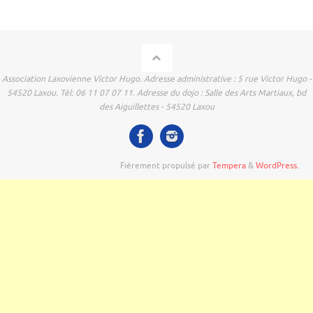
Association Laxovienne Victor Hugo. Adresse administrative : 5 rue Victor Hugo -
54520 Laxou. Tèl: 06 11 07 07 11. Adresse du dojo : Salle des Arts Martiaux, bd
des Aiguillettes - 54520 Laxou
Fièrement propulsé par
Tempera
&
WordPress.