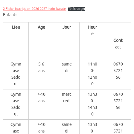
2-Fiche_inscription_2026-2027_judo_karate
Télécharger
Enfants
Lieu
Age
Jour
Heur
e
Cont
act
Gymn
5-6
same
11h0
0670
ase
ans
di
0-
5721
Sado
12h0
56
ul
0
Gymn
7-10
merc
13h3
0670
ase
ans
redi
0-
5721
Sado
14h3
56
ul
0
Gymn
7-10
same
13h3
0670
ase
ans
di
0-
5721