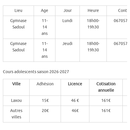
Lieu
Age
Jour
Heure
Conta
Gymnase
11-
Lundi
18h00-
0670572
Sadoul
14
19h30
ans
Gymnase
11-
Jeudi
18h00-
0670572
Sadoul
14
19h30
ans
Cours adolescents saison 2026-2027
Ville
Adhésion
Licence
Cotisation
annuelle
Laxou
15€
46 €
161€
Autres
20€
46€
161€
villes