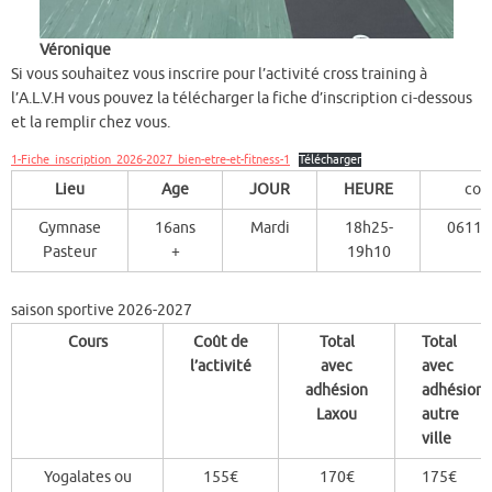
Véronique
Si vous souhaitez vous inscrire pour l’activité cross training à
l’A.L.V.H vous pouvez la télécharger la fiche d’inscription ci-dessous
et la remplir chez vous.
1-Fiche_inscription_2026-2027_bien-etre-et-fitness-1
Télécharger
Lieu
Age
JOUR
HEURE
con
Gymnase
16ans
Mardi
18h25-
06110
Pasteur
+
19h10
saison sportive 2026-2027
Cours
Coût de
Total
Total
l’activité
avec
avec
adhésion
adhésion
Laxou
autre
ville
Yogalates ou
155€
170€
175€